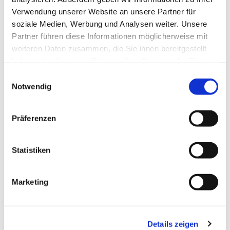
Ist der Kunde Unternehmer und erfolgt die bestellte
Verwendung unserer Website an unsere Partner für
Leistung für seinen Gewerbebetrieb, so verjähren seine
soziale Medien, Werbung und Analysen weiter. Unsere
Partner führen diese Informationen möglicherweise mit
Ansprüche bei Mängeln mit Ablauf von einem Jahr für
weiteren Daten zusammen, die Sie ihnen bereitgestellt
Neuwaren und von sechs Monaten für gebrauchte
haben oder die sie im Rahmen Ihrer Nutzung der Dienste
Waren ab Erhalt der Ware.
gesammelt haben.
Ist die Nacherfüllung im Wege der Ersatzlieferung
Einwilligungsauswahl
Notwendig
erfolgt, ist der Kunde dazu verpflichtet, die zuerst
gelieferte Ware innerhalb von 30 Tagen an den
Verkäufer auf Kosten des Verkäufers zurückzusenden.
Präferenzen
Die Rücksendung der mangelhaften Ware hat nach den
gesetzlichen Vorschriften zu erfolgen.
Statistiken
§10 Beschränkung der Haftung
Marketing
Der Verkäufer haftet bei Verletzung wesentlicher
Vertragspflichten unbeschränkt für Schäden aus der
Verletzung des Lebens, des Körpers oder der Gesundheit. Im
Details zeigen
Übrigen ist die Haftung des Verkäufers für Schäden