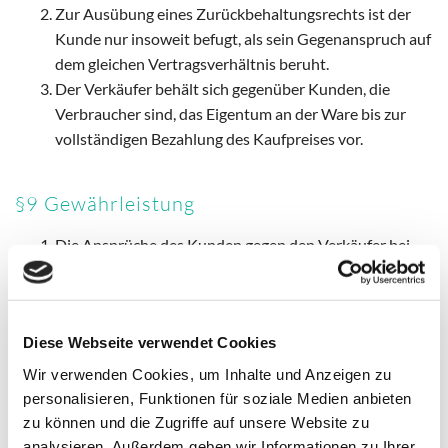
Zur Ausübung eines Zurückbehaltungsrechts ist der
Kunde nur insoweit befugt, als sein Gegenanspruch auf
dem gleichen Vertragsverhältnis beruht.
Der Verkäufer behält sich gegenüber Kunden, die
Verbraucher sind, das Eigentum an der Ware bis zur
vollständigen Bezahlung des Kaufpreises vor.
§9 Gewährleistung
Die Ansprüche des Kunden gegen den Verkäufer bei
Mängeln richten sich nach den gesetzlichen
Bestimmungen innerhalb der gesetzlichen Fristen,
soweit sich nicht durch nachstehende Regelungen
Diese Webseite verwendet Cookies
Abweichungen ergeben. Die Abtretung der Ansprüche
des Kunden ist ausgeschlossen. Die gesetzliche
Wir verwenden Cookies, um Inhalte und Anzeigen zu
Verjährungsfrist beträgt derzeit ab Erhalt der Ware
personalisieren, Funktionen für soziale Medien anbieten
zwei Jahre für Neuwaren und ein Jahr für gebrauchte
zu können und die Zugriffe auf unsere Website zu
Waren.
analysieren. Außerdem geben wir Informationen zu Ihrer