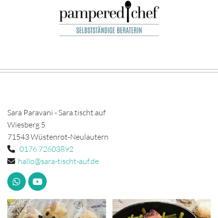
Sara Paravani - Sara.tischt.auf
Wiesberg 5
71543 Wüstenrot-Neulautern
0176 72603892

hallo@sara-tischt-auf.de
