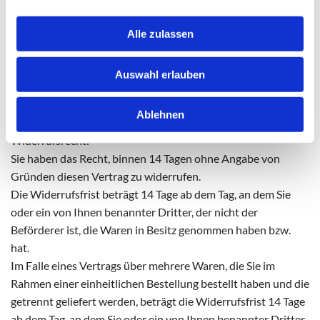
ausgeschlossen, soweit sie nicht auf Vorsatz oder grober
Fahrlässigkeit des Verkäufers oder dessen Erfüllungsgehilfen
Alle zulassen
beruhen. Ist eine wesentliche Vertragspflicht verletzt
worden, ist die Haftung des Verkäufers auf den
Auswahl erlauben
vertragstypischen vorhersehbaren Schaden beschränkt.
Ablehnen
§11 Widerrufsrecht für Verbraucher
Widerrufsrecht:
Sie haben das Recht, binnen 14 Tagen ohne Angabe von
Gründen diesen Vertrag zu widerrufen.
Die Widerrufsfrist beträgt 14 Tage ab dem Tag, an dem Sie
oder ein von Ihnen benannter Dritter, der nicht der
Beförderer ist, die Waren in Besitz genommen haben bzw.
hat.
Im Falle eines Vertrags über mehrere Waren, die Sie im
Rahmen einer einheitlichen Bestellung bestellt haben und die
getrennt geliefert werden, beträgt die Widerrufsfrist 14 Tage
ab dem Tag, an dem Sie oder ein von Ihnen benannter Dritter,