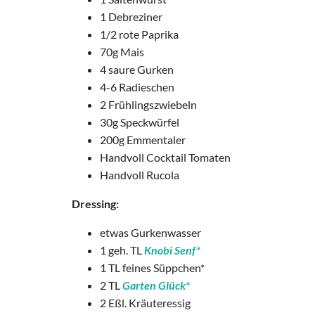
1 Debreziner
1/2 rote Paprika
70g Mais
4 saure Gurken
4-6 Radieschen
2 Frühlingszwiebeln
30g Speckwürfel
200g Emmentaler
Handvoll Cocktail Tomaten
Handvoll Rucola
Dressing:
etwas Gurkenwasser
1 geh. TL
Knobi Senf*
1 TL feines Süppchen*
2 TL
Garten Glück*
2 Eßl. Kräuteressig