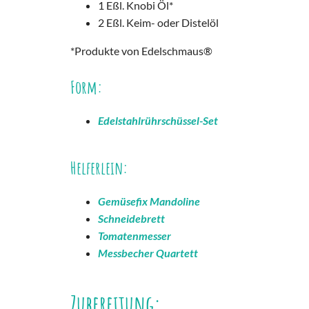
1 Eßl. Knobi Öl*
2 Eßl. Keim- oder Distelöl
*Produkte von Edelschmaus®
Form:
Edelstahlrührschüssel-Set
Helferlein:
Gemüsefix Mandoline
Schneidebrett
Tomatenmesser
Messbecher Quartett
Zubereitung: