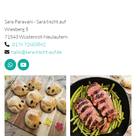
Sara Paravani - Sara.tischt.auf
Wiesberg 5
71543 Wüstenrot-Neulautern
0176 72603892

hallo@sara-tischt-auf.de
