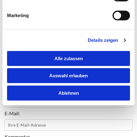
Zubereitungszeit: 20min
Marketing
Koch/Backzeit: 10 - 15min
0
Feed
Details zeigen
Alle zulassen
Einen Kommentar hinterlassen
Auswahl erlauben
Name
Ablehnen
E-Mail:
Kommentar