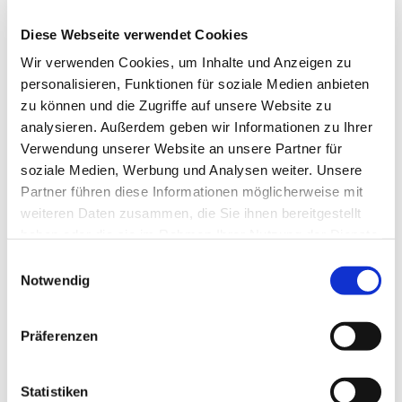
Speck halbieren, eine Hälfte mittig auf die Öffnung geben und
Diese Webseite verwendet Cookies
unten verschließen und zweite Hälfte von unten über Kreuz
nach oben anlegen, so bekommt man fast dichte Päckchen.
Wir verwenden Cookies, um Inhalte und Anzeigen zu
Rockcrok aufheizen, einölen und Pilze mit der Oberseite
personalisieren, Funktionen für soziale Medien anbieten
zuerst grillen, hat diese eine schöne Farbe umdrehen, dauert
zu können und die Zugriffe auf unsere Website zu
ca. 10-15min je nach Grilltemperatur.
analysieren. Außerdem geben wir Informationen zu Ihrer
Verwendung unserer Website an unsere Partner für
soziale Medien, Werbung und Analysen weiter. Unsere
Die Pilze können alternativ im Herd oder Backofen gemacht
Partner führen diese Informationen möglicherweise mit
werden.
weiteren Daten zusammen, die Sie ihnen bereitgestellt
haben oder die sie im Rahmen Ihrer Nutzung der Dienste
Tipp:
gesammelt haben.
Einwilligungsauswahl
Notwendig
Mozzarella kann auch durch Frischkäse oder Feta ersetzt
werden.
Präferenzen
Anstatt Pilzpesto kann auch die Lieblingsgewürzmischung
von Edelschmaus benutzt werden.
Statistiken