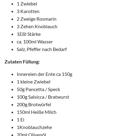
1 Zwiebel
3 Karotten
2 Zweige Rosmarin
3 Zehen Knoblauch
1Eßl Stärke
ca. 100ml Wasser
Salz, Pfeffer nach Bedarf
Zutaten Füllung:
Innereien der Ente ca 150g
1 kleine Zwiebel
50g Pancetta / Speck
100g Salsicca / Bratwurst
200g Brotwürfel
150ml Heiße Milch
1 Ei
1Knoblauchzehe
20ml Olivenöl