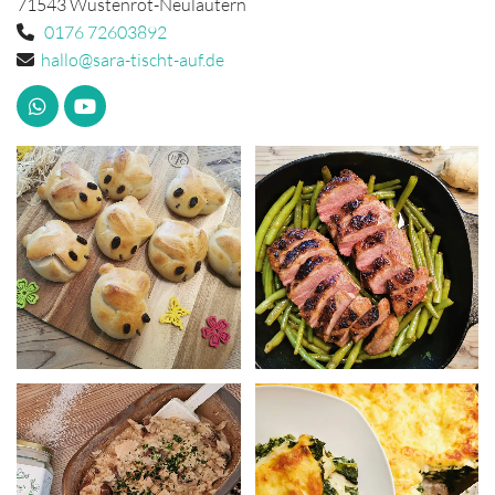
71543 Wüstenrot-Neulautern
0176 72603892

hallo@sara-tischt-auf.de
