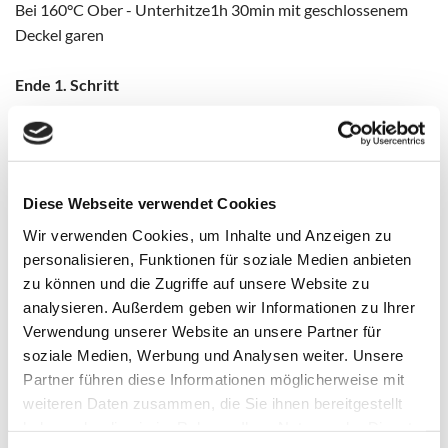
Bei 160°C Ober - Unterhitze1h 30min mit geschlossenem
Deckel garen
Ende 1. Schritt
Tipp:
Diese ganze Arbeit bis hier her kann auch einen Tag
vorher zubereitet werden!
Diese Webseite verwendet Cookies
2. Schritt:
Ente aus dem Ofen nehmen und halbe Stunde ruhen lassen
Wir verwenden Cookies, um Inhalte und Anzeigen zu
(oder einen ganzen Tag).
personalisieren, Funktionen für soziale Medien anbieten
zu können und die Zugriffe auf unsere Website zu
Nun die Ente halbieren, und mit der Schnittfläche nach unten
analysieren. Außerdem geben wir Informationen zu Ihrer
auf den großen Ofenzauberer Plus geben, nochmal mit dem
Verwendung unserer Website an unsere Partner für
entstandenen Fond bepinseln, salzen und im Ofen ca. 10 -
soziale Medien, Werbung und Analysen weiter. Unsere
15min auf Grillfunktion stellen bis sie braun ist. (Wem das
Partner führen diese Informationen möglicherweise mit
mit der Füllung nun zu umständlich ist, kann diese auf die
weiteren Daten zusammen, die Sie ihnen bereitgestellt
mittlere Ofenhexe geben und eine Schiene weiter unten
haben oder die sie im Rahmen Ihrer Nutzung der Dienste
hinstellen und mit garen)