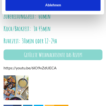
bepinseln bevor sie in den Ofen kommt.
Ablehnen
Zubereitungszeit: 60min
Koch/Backzeit: 1h 45min
Ruhezeit: 30min oder 12-24h
Gefüllte Weihnachtsente das Rezept
https://youtu.be/6lO9vZdUECA