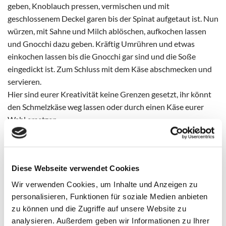
geben, Knoblauch pressen, vermischen und mit
geschlossenem Deckel garen bis der Spinat aufgetaut ist. Nun
würzen, mit Sahne und Milch ablöschen, aufkochen lassen
und Gnocchi dazu geben. Kräftig Umrühren und etwas
einkochen lassen bis die Gnocchi gar sind und die Soße
eingedickt ist. Zum Schluss mit dem Käse abschmecken und
servieren.
Hier sind eurer Kreativität keine Grenzen gesetzt, ihr könnt
den Schmelzkäse weg lassen oder durch einen Käse eurer
Wahl ersetzen.
Hier wurden Gnocchi aus dem Kühlregal genutzt, wenn ihr
die getrocknete Variante nutzt dann solltet ihr die Gnocchi
vorkochen bevor sie in die Soße kommen!
Diese Webseite verwendet Cookies
Tipp:
Wir verwenden Cookies, um Inhalte und Anzeigen zu
personalisieren, Funktionen für soziale Medien anbieten
Reicht für 4 Personen
zu können und die Zugriffe auf unsere Website zu
analysieren. Außerdem geben wir Informationen zu Ihrer
Anstatt Schmelzkäse passt auch Gorgonzola richtig gut!