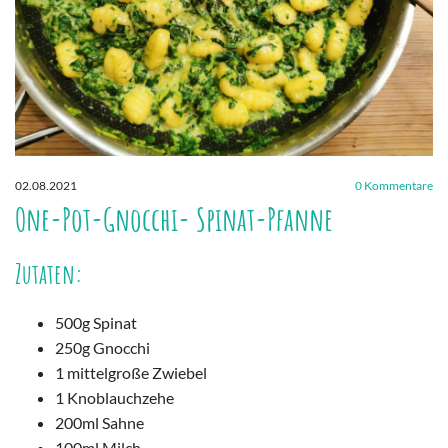
02.08.2021
0
Kommentare
One-Pot-Gnocchi- Spinat-Pfanne
Zutaten:
500g Spinat
250g Gnocchi
1 mittelgroße Zwiebel
1 Knoblauchzehe
200ml Sahne
100ml Milch