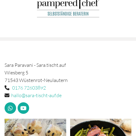
Sara Paravani - Sara.tischt.auf
Wiesberg 5
71543 Wüstenrot-Neulautern
0176 72603892

hallo@sara-tischt-auf.de
