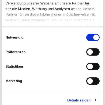
Verwendung unserer Website an unsere Partner für
ZUBEREITUNGSZEIT: 10min
soziale Medien, Werbung und Analysen weiter. Unsere
Partner führen diese Informationen möglicherweise mit
weiteren Daten zusammen, die Sie ihnen bereitgestellt
KOCH/BACKZEIT: 15min
haben oder die sie im Rahmen Ihrer Nutzung der Dienste
gesammelt haben.
Einwilligungsauswahl
Notwendig
One-Pot-Gnocchi- Spinat-Pfanne das Rezept
Präferenzen
0
Feed
Statistiken
Marketing
Einen Kommentar hinterlassen
Details zeigen
Name