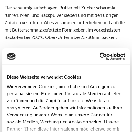
Eier schaumig aufschlagen. Butter mit Zucker schaumig
rühren. Mehl und Backpulver sieben und mit den übrigen
Zutaten verrühren. Alles zusammen unterheben und auf die
mit Butterschmalz gefettete Form geben. Im vorgeheizten
Backofen bei 200°C Ober-Unterhitze 25-30min backen.
Tipp:
Nach Belieben mit Schokolade oder Zuckerglasur
bestreichen
Diese Webseite verwendet Cookies
ZUBEREITUNGSZEIT: 30min
Wir verwenden Cookies, um Inhalte und Anzeigen zu
KOCH/BACKZEIT: 60min
personalisieren, Funktionen für soziale Medien anbieten
zu können und die Zugriffe auf unsere Website zu
analysieren. Außerdem geben wir Informationen zu Ihrer
Schneller, lockerer Lebkuchen, Das Rezept
Verwendung unserer Website an unsere Partner für
soziale Medien, Werbung und Analysen weiter. Unsere
Partner führen diese Informationen möglicherweise mit